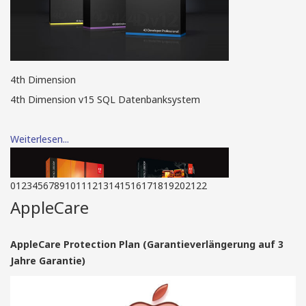
4th Dimension
4th Dimension v15 SQL Datenbanksystem
Weiterlesen...
0
1
2
3
4
5
6
7
8
9
10
11
12
13
14
15
16
17
18
19
20
21
22
AppleCare
AppleCare Protection Plan (Garantieverlängerung auf 3
Jahre Garantie)
Adobe Creative Suite
Adobe Creative Suite Design Standard und