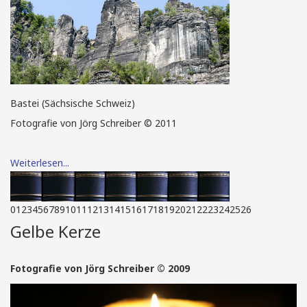
Bastei (Sächsische Schweiz)
Fotografie von Jörg Schreiber © 2011
Weiterlesen...
0
1
2
3
4
5
6
7
8
9
10
11
12
13
14
15
16
17
18
19
20
21
22
23
24
25
26
Gelbe Kerze
Fotografie von Jörg Schreiber © 2009
Brockhaus Biosphäre