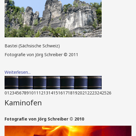
Bastei (Sächsische Schweiz)
Fotografie von Jörg Schreiber © 2011
Weiterlesen...
0
1
2
3
4
5
6
7
8
9
10
11
12
13
14
15
16
17
18
19
20
21
22
23
24
25
26
Kaminofen
Fotografie von Jörg Schreiber © 2010
Brockhaus Biosphäre