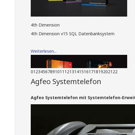
4th Dimension
4th Dimension v15 SQL Datenbanksystem
Weiterlesen...
0
1
2
3
4
5
6
7
8
9
10
11
12
13
14
15
16
17
18
19
20
21
22
Agfeo Systemtelefon
Agfeo Systemtelefon mit Systemtelefon-Erwei
Adobe Creative Suite
Adobe Creative Suite Design Standard und
Adobe Creative Suite Master Collection